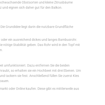
 hochwachsende Obstsorten und kleine Zitrusbäume
 und eignen sich daher gut für den Balkon.
 Die Grundidee liegt darin die nutzbare Grundfläche
hr oder ein ausreichend dickes und langes Bambusrohr.
e nötige Stabilität geben. Das Rohr wird in den Topf mit
n.
et umfunktioniert. Dazu entfernen Sie die beiden
raubt, so erhalten sie ein Hochbeet mit drei Ebenen. Um
nd tackern sie fest. Anschließend füllen Sie zuerst Kies
nbauen.
rkt oder Online kaufen. Diese gibt es mittlerweile aus