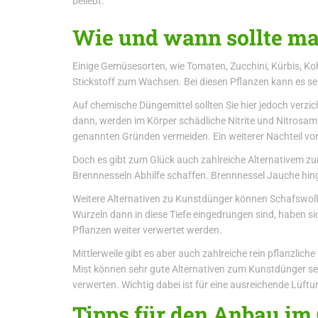
beliebt.
Wie und wann sollte ma
Einige Gemüsesorten, wie Tomaten, Zucchini, Kürbis, Ko
Stickstoff zum Wachsen. Bei diesen Pflanzen kann es se
Auf chemische Düngemittel sollten Sie hier jedoch verzi
dann, werden im Körper schädliche Nitrite und Nitrosam
genannten Gründen vermeiden. Ein weiterer Nachteil von
Doch es gibt zum Glück auch zahlreiche Alternativem zu
Brennnesseln Abhilfe schaffen. Brennnessel Jauche hingeg
Weitere Alternativen zu Kunstdünger können Schafswolle
Wurzeln dann in diese Tiefe eingedrungen sind, haben si
Pflanzen weiter verwertet werden.
Mittlerweile gibt es aber auch zahlreiche rein pflanzl
Mist können sehr gute Alternativen zum Kunstdünger sei
verwerten. Wichtig dabei ist für eine ausreichende Lüftu
Tipps für den Anbau im