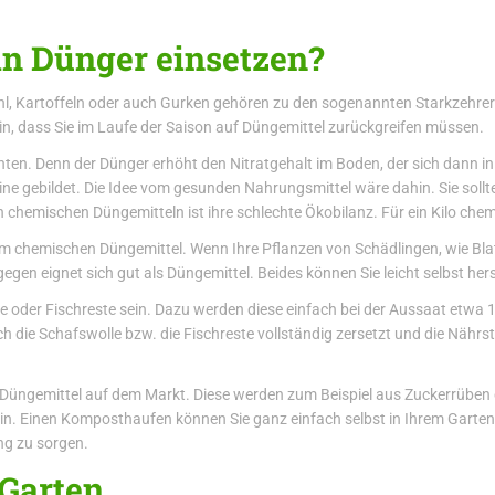
n Dünger einsetzen?
hl, Kartoffeln oder auch Gurken gehören zu den sogenannten Starkzehrer
in, dass Sie im Laufe der Saison auf Düngemittel zurückgreifen müssen.
chten. Denn der Dünger erhöht den Nitratgehalt im Boden, der sich dann i
ine gebildet. Die Idee vom gesunden Nahrungsmittel wäre dahin. Sie soll
 chemischen Düngemitteln ist ihre schlechte Ökobilanz. Für ein Kilo che
m chemischen Düngemittel. Wenn Ihre Pflanzen von Schädlingen, wie Blat
en eignet sich gut als Düngemittel. Beides können Sie leicht selbst hers
 oder Fischreste sein. Dazu werden diese einfach bei der Aussaat etwa 1
ch die Schafswolle bzw. die Fischreste vollständig zersetzt und die Nährs
iche Düngemittel auf dem Markt. Diese werden zum Beispiel aus Zuckerrüb
n. Einen Komposthaufen können Sie ganz einfach selbst in Ihrem Garten 
ng zu sorgen.
 Garten