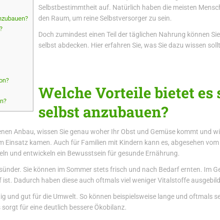
Selbstbestimmtheit auf. Natürlich haben die meisten Mensch
den Raum, um reine Selbstversorger zu sein.
anzubauen?
?
Doch zumindest einen Teil der täglichen Nahrung können S
selbst abdecken. Hier erfahren Sie, was Sie dazu wissen soll
on?
Welche Vorteile bietet es
en?
selbst anzubauen?
eigenen Anbau, wissen Sie genau woher Ihr Obst und Gemüse kommt und wi
 Einsatz kamen. Auch für Familien mit Kindern kann es, abgesehen vom G
eln und entwickeln ein Bewusstsein für gesunde Ernährung.
esünder. Sie können im Sommer stets frisch und nach Bedarf ernten. Im
f ist. Dadurch haben diese auch oftmals viel weniger Vitalstoffe ausgebi
 und gut für die Umwelt. So können beispielsweise lange und oftmals 
sorgt für eine deutlich bessere Ökobilanz.