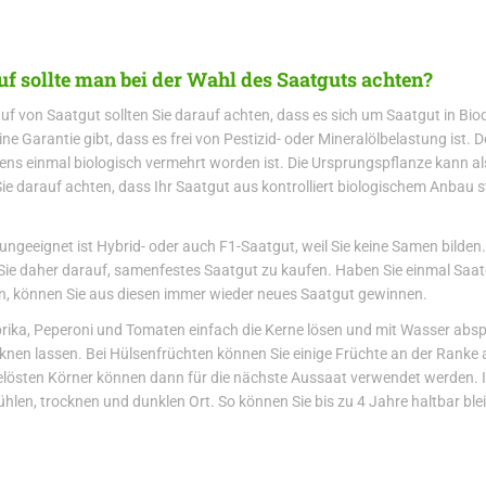
f sollte man bei der Wahl des Saatguts achten?
uf von Saatgut sollten Sie darauf achten, dass es sich um Saatgut in Bio
eine Garantie gibt, dass es frei von Pestizid- oder Mineralölbelastung ist
ens einmal biologisch vermehrt worden ist. Die Ursprungspflanze kann a
Sie darauf achten, dass Ihr Saatgut aus kontrolliert biologischem Anbau 
ungeeignet ist Hybrid- oder auch F1-Saatgut, weil Sie keine Samen bilden
Sie daher darauf, samenfestes Saatgut zu kaufen. Haben Sie einmal Saa
n, können Sie aus diesen immer wieder neues Saatgut gewinnen.
rika, Peperoni und Tomaten einfach die Kerne lösen und mit Wasser abs
knen lassen. Bei Hülsenfrüchten können Sie einige Früchte an der Ranke au
elösten Körner können dann für die nächste Aussaat verwendet werden. Ih
hlen, trocknen und dunklen Ort. So können Sie bis zu 4 Jahre haltbar ble