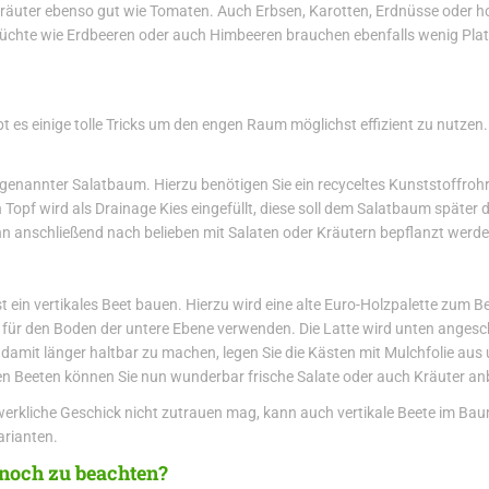
 Kräuter ebenso gut wie Tomaten. Auch Erbsen, Karotten, Erdnüsse oder
chte wie Erdbeeren oder auch Himbeeren brauchen ebenfalls wenig Platz
t es einige tolle Tricks um den engen Raum möglichst effizient zu nutzen.
sogenannter Salatbaum. Hierzu benötigen Sie ein recyceltes Kunststoffro
opf wird als Drainage Kies eingefüllt, diese soll dem Salatbaum später di
ann anschließend nach belieben mit Salaten oder Kräutern bepflanzt werde
 ein vertikales Beet bauen. Hierzu wird eine alte Euro-Holzpalette zum Be
 für den Boden der untere Ebene verwenden. Die Latte wird unten angesch
damit länger haltbar zu machen, legen Sie die Kästen mit Mulchfolie aus u
alen Beeten können Sie nun wunderbar frische Salate oder auch Kräuter a
rkliche Geschick nicht zutrauen mag, kann auch vertikale Beete im Bauma
arianten.
noch zu beachten?