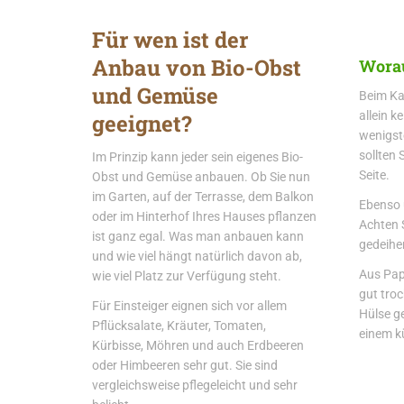
Für wen ist der
Anbau von Bio-Obst
Worau
und Gemüse
Beim Ka
allein k
geeignet?
wenigst
sollten 
Im Prinzip kann jeder sein eigenes Bio-
Seite.
Obst und Gemüse anbauen. Ob Sie nun
im Garten, auf der Terrasse, dem Balkon
Ebenso 
oder im Hinterhof Ihres Hauses pflanzen
Achten 
ist ganz egal. Was man anbauen kann
gedeihe
und wie viel hängt natürlich davon ab,
Aus Pap
wie viel Platz zur Verfügung steht.
gut troc
Für Einsteiger eignen sich vor allem
Hülse g
Pflücksalate, Kräuter, Tomaten,
einem kü
Kürbisse, Möhren und auch Erdbeeren
oder Himbeeren sehr gut. Sie sind
vergleichsweise pflegeleicht und sehr